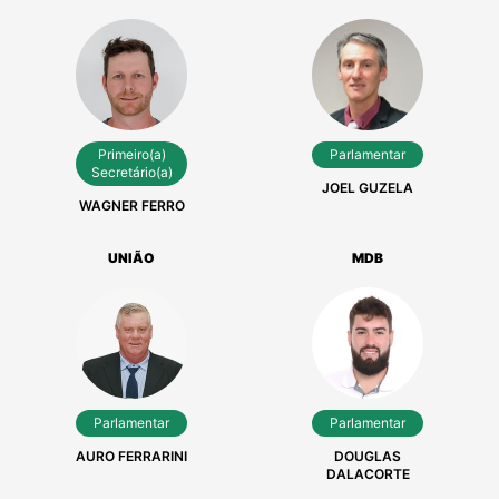
UNIÃO
REPUBLICANOS
Primeiro(a)
Parlamentar
Secretário(a)
JOEL GUZELA
WAGNER FERRO
UNIÃO
MDB
Parlamentar
Parlamentar