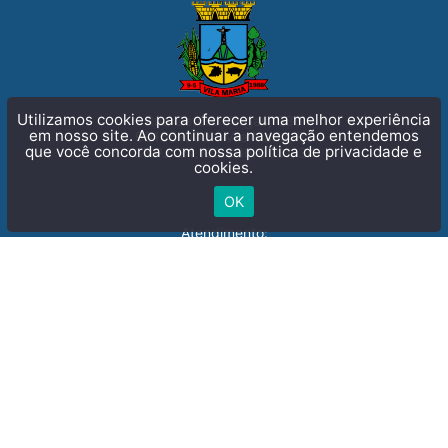
Utilizamos cookies para oferecer uma melhor experiência
em nosso site. Ao continuar a navegação entendemos
que você concorda com nossa
política de privacidade e
cookies.
Rua Getúlio Vargas, 636
99155-000 - Vila Maria, RS
CNPJ: 24.128.836/0001-34
OK
Atendimento:
De segunda a sexta-feira:
07:30 às 17:00
Sessão Plenária:
Segunda-feira
20h
(54) 3359-1685